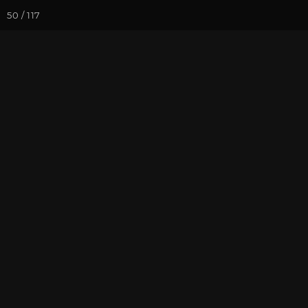
50 / 117
Йога-курсы
Йога-
Фотогалерея
Ретритный Цент
Зимняя приро
На почту
Избранное
П
Ярославская область, декабр