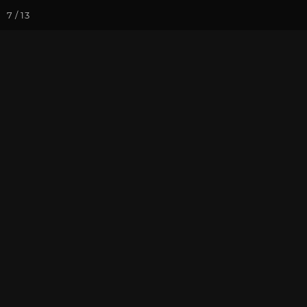
7 / 13
Йога-курсы
Йога-
Фотогалерея
Иллюстрации кл
Фильм "Кайла
На почту
Избранное
П
Путешествие по сакральным 