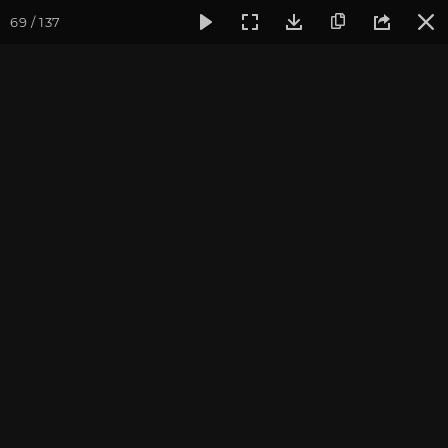
69 / 137
Фотогалерея
Погружение в тишину
Май 2015, Ретрит-в
Май 2015, Ретрит-
випассана "Погружение в
тишину"
Культурный Центр "Аура". Фотограф: Ульянкина В.
Записаться на
Випассана - ретрит-медитация в России
2026