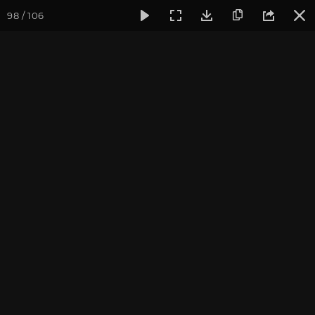
98 / 106
Фотогалерея
Йога-лагерь «Аура»
Йога-лагерь «Аура» 2
Йога-лагерь «Аура» 2015
Ярославская область, Культурный Центр «Аура»