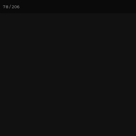
78 / 206
Йога-курсы
Йога-
Фотогалерея
Встречи друзей
Июль 2015, В
На почту
Избранное
П
Культурный центр "Аура". Фот