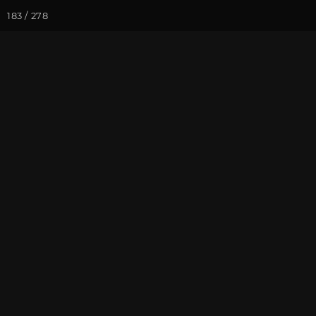
183 / 278
Йога-курсы
Йога-
Фотогалерея
Погружение в 
Май 2016, Ре
тишину"
На почту
Избранное
П