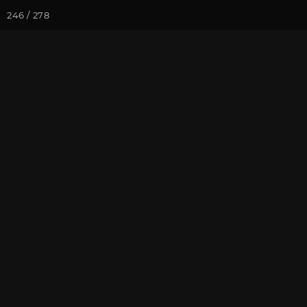
246 / 278
Йога-курсы
Йога-
Фотогалерея
Погружение в 
Май 2016, Ре
тишину"
На почту
Избранное
П