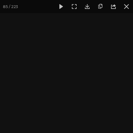
85 / 223
Фотогалерея
Фото йога-туров
Индия. Гималаи и Бодхг
Гималаи и Бодхгая. Часть
2. Ганготри
Йога-тур «По местам Великих Ариев», май 2016
Присоединиться к туру
Йога-тур в Индию «Гималаи и
Бодхгая»