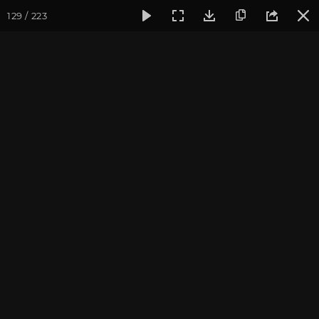
129 / 223
Фотогалерея
Фото йога-туров
Индия. Гималаи и Бодхг
Гималаи и Бодхгая. Часть
2. Ганготри
Йога-тур «По местам Великих Ариев», май 2016
Присоединиться к туру
Йога-тур в Индию «Гималаи и
Бодхгая»