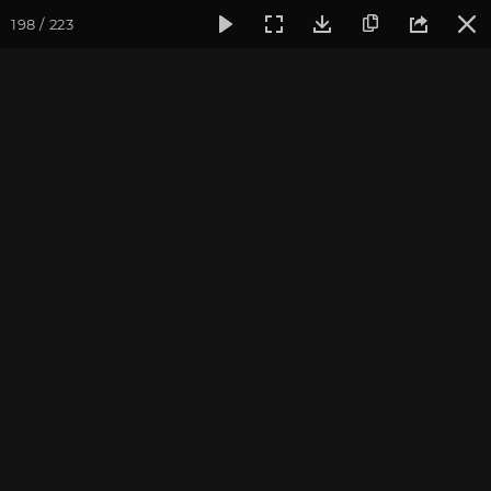
198 / 223
Фотогалерея
Фото йога-туров
Индия. Гималаи и Бодхг
Гималаи и Бодхгая. Часть
2. Ганготри
Йога-тур «По местам Великих Ариев», май 2016
Присоединиться к туру
Йога-тур в Индию «Гималаи и
Бодхгая»