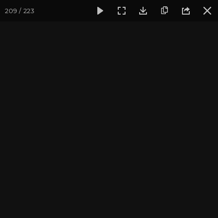
209 / 223
Фотогалерея
Фото йога-туров
Индия. Гималаи и Бодхг
Гималаи и Бодхгая. Часть
2. Ганготри
Йога-тур «По местам Великих Ариев», май 2016
Присоединиться к туру
Йога-тур в Индию «Гималаи и
Бодхгая»