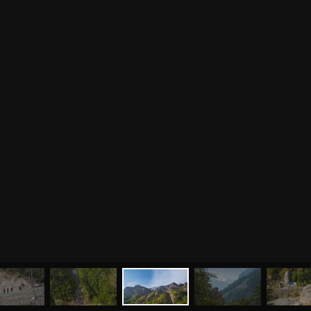
МЕНЮ
ЙОГА
СЕМИНАРЫ
О НАС
МАГАЗИН