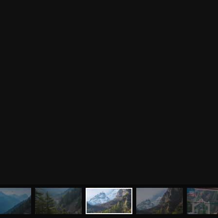
МЕНЮ
ЙОГА
СЕМИНАРЫ
О НАС
МАГАЗИН