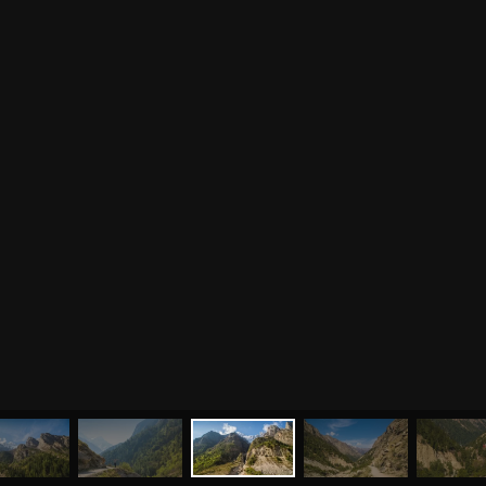
МЕНЮ
ЙОГА
СЕМИНАРЫ
О НАС
МАГАЗИН