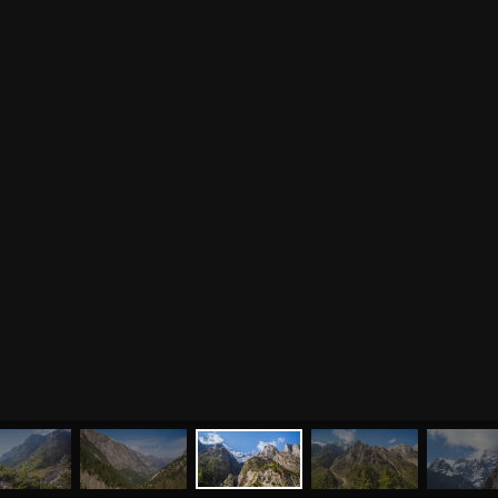
МЕНЮ
ЙОГА
СЕМИНАРЫ
О НАС
МАГАЗИН