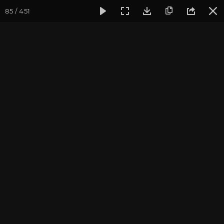
85 / 451
Фотогалерея
Фото йога-туров
Индия. Гималаи и Бодхг
Гималаи и Бодхгая. Часть
3. Путь к Гомукху
Йога-тур «По местам Великих Ариев», май 2016
Присоединиться к туру
Йога-тур в Индию «Гималаи и
Бодхгая»