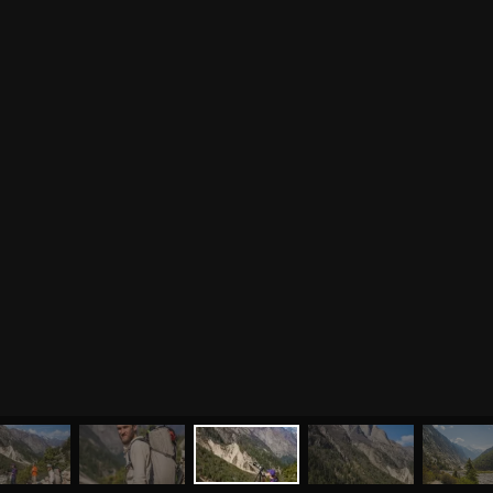
МЕНЮ
ЙОГА
СЕМИНАРЫ
О НАС
МАГАЗИН