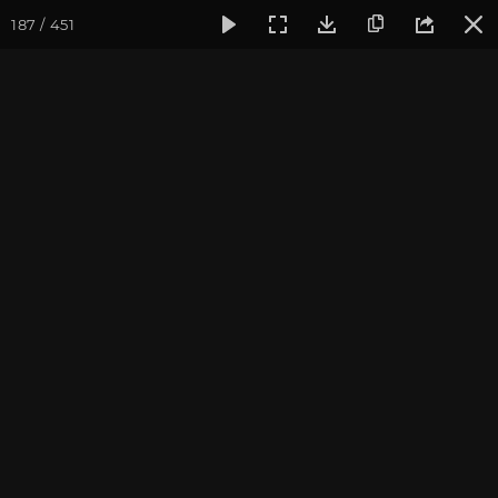
187 / 451
Фотогалерея
Фото йога-туров
Индия. Гималаи и Бодхг
Гималаи и Бодхгая. Часть
3. Путь к Гомукху
Йога-тур «По местам Великих Ариев», май 2016
Присоединиться к туру
Йога-тур в Индию «Гималаи и
Бодхгая»