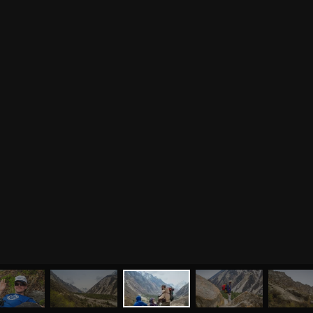
МЕНЮ
ЙОГА
СЕМИНАРЫ
О НАС
МАГАЗИН