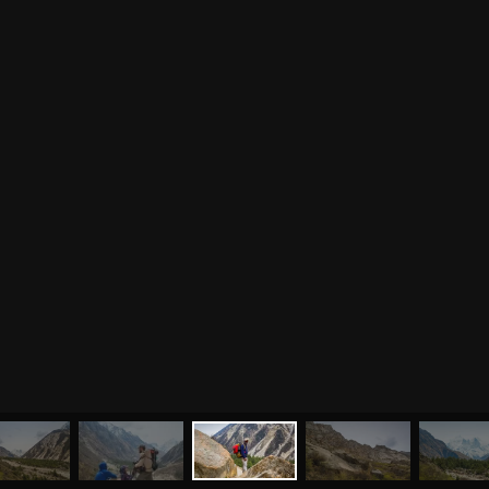
МЕНЮ
ЙОГА
СЕМИНАРЫ
О НАС
МАГАЗИН