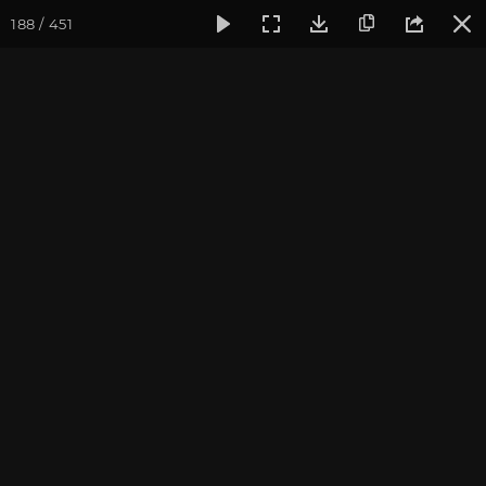
188 / 451
Фотогалерея
Фото йога-туров
Индия. Гималаи и Бодхг
Гималаи и Бодхгая. Часть
3. Путь к Гомукху
Йога-тур «По местам Великих Ариев», май 2016
Присоединиться к туру
Йога-тур в Индию «Гималаи и
Бодхгая»