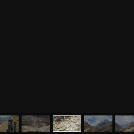
МЕНЮ
ЙОГА
СЕМИНАРЫ
О НАС
МАГАЗИН