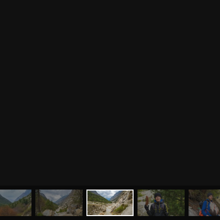
МЕНЮ
ЙОГА
СЕМИНАРЫ
О НАС
МАГАЗИН