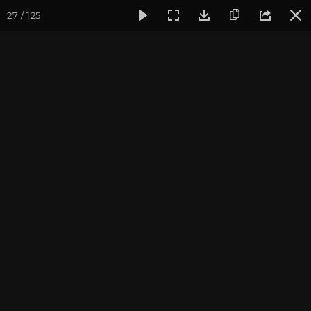
27 / 125
Фотогалерея
Фото йога-туров
Индия. Гималаи и Бодхг
Гималаи и Бодхгая. Часть
4. Ришикеш
Йога-тур «По местам Великих Ариев», май 2016
Присоединиться к туру
Йога-тур в Индию «Гималаи и
Бодхгая»