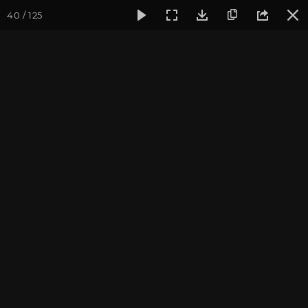
40 / 125
Фотогалерея
Фото йога-туров
Индия. Гималаи и Бодхг
Гималаи и Бодхгая. Часть
4. Ришикеш
Йога-тур «По местам Великих Ариев», май 2016
Присоединиться к туру
Йога-тур в Индию «Гималаи и
Бодхгая»