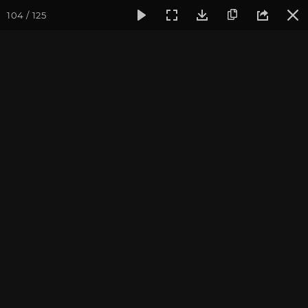
104 / 125
Фотогалерея
Фото йога-туров
Индия. Гималаи и Бодхг
Гималаи и Бодхгая. Часть
4. Ришикеш
Йога-тур «По местам Великих Ариев», май 2016
Присоединиться к туру
Йога-тур в Индию «Гималаи и
Бодхгая»