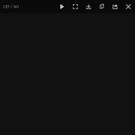
137 / 161
Фотогалерея
Йога-лагерь «Аура»
Йога-лагерь «Аура» 2
Йога-лагерь «Аура» 2016
Ярославская область, Культурный Центр «Аура»