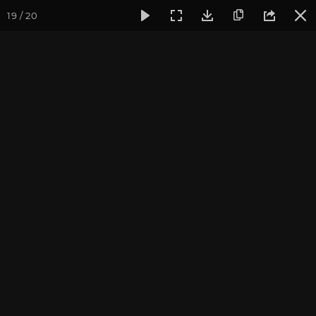
19 / 20
Фотогалерея
Семинары
Семинар "Эффективные методи
Семинар "Эффективные
методики саморазвития"
Сентябрь 2016, г. Санкт-Петербург