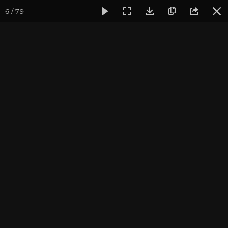
6 / 79
Фотогалерея
Погружение в тишину
Сентябрь 2016, Вип
Сентябрь 2016, Випассана
"Погружение в тишину"
Культурный Центр "Аура". Фотограф: Ульянкина В.
Записаться на
Випассана - ретрит-медитация в России
2026