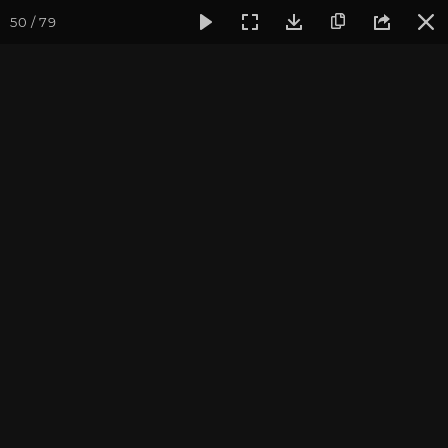
50 / 79
Фотогалерея
Погружение в тишину
Сентябрь 2016, Вип
Сентябрь 2016, Випассана
"Погружение в тишину"
Культурный Центр "Аура". Фотограф: Ульянкина В.
Записаться на
Випассана - ретрит-медитация в России
2026