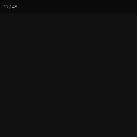
20 / 45
Йога-курсы
Йога-
Фотогалерея
Встречи друзей
Январь 2017,
На почту
Избранное
П
Культурный центр "Аура". Фот