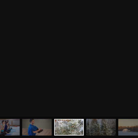
МЕНЮ
ЙОГА
СЕМИНАРЫ
О НАС
МАГАЗИН