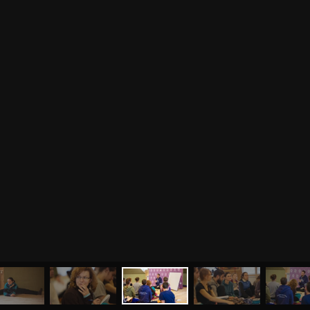
МЕНЮ
ЙОГА
СЕМИНАРЫ
О НАС
МАГАЗИН