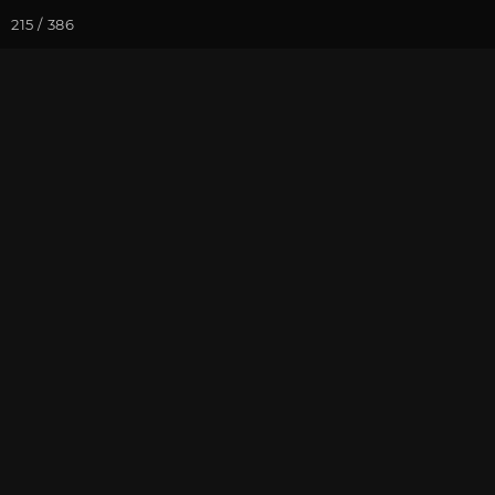
215 / 386
Йога-курсы
Йога-
Фотогалерея
Встречи друзей
Январь 2017,
На почту
Избранное
П
Культурный центр "Аура". Фот