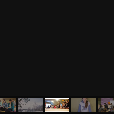
МЕНЮ
ЙОГА
СЕМИНАРЫ
О НАС
МАГАЗИН