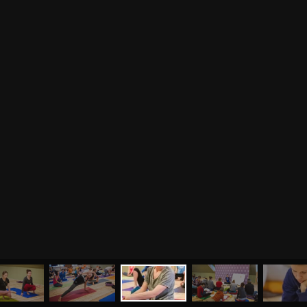
МЕНЮ
ЙОГА
СЕМИНАРЫ
О НАС
МАГАЗИН