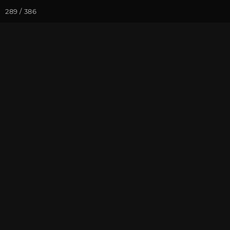
289 / 386
Йога-курсы
Йога-
Фотогалерея
Встречи друзей
Январь 2017,
На почту
Избранное
П
Культурный центр "Аура". Фот