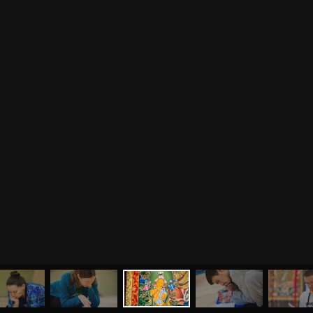
МЕНЮ
ЙОГА
СЕМИНАРЫ
О НАС
МАГАЗИН