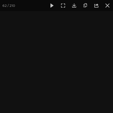
62 / 210
Фотогалерея
Фото йога-туров
Индия
Февраль 2017,
Февраль 2017, Йога-тур
"Практика в местах
Будды"
Ведущие: Александр и Юлия Дувалины
Присоединиться к туру
Йога-тур в Индию «Практика в
местах Будды»