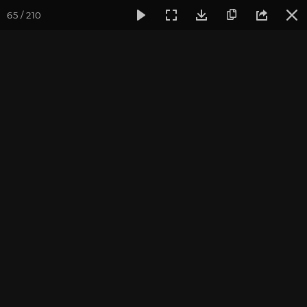
65 / 210
Фотогалерея
Фото йога-туров
Индия
Февраль 2017,
Февраль 2017, Йога-тур
"Практика в местах
Будды"
Ведущие: Александр и Юлия Дувалины
Присоединиться к туру
Йога-тур в Индию «Практика в
местах Будды»