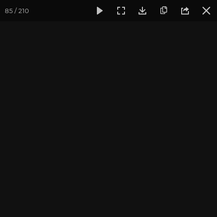
85 / 210
Фотогалерея
Фото йога-туров
Индия
Февраль 2017,
Февраль 2017, Йога-тур
"Практика в местах
Будды"
Ведущие: Александр и Юлия Дувалины
Присоединиться к туру
Йога-тур в Индию «Практика в
местах Будды»