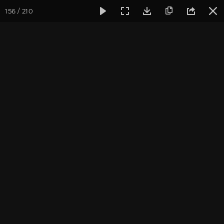
156 / 210
Фотогалерея
Фото йога-туров
Индия
Февраль 2017,
Февраль 2017, Йога-тур
"Практика в местах
Будды"
Ведущие: Александр и Юлия Дувалины
Присоединиться к туру
Йога-тур в Индию «Практика в
местах Будды»