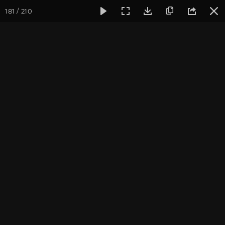
181 / 210
Фотогалерея
Фото йога-туров
Индия
Февраль 2017,
Февраль 2017, Йога-тур
"Практика в местах
Будды"
Ведущие: Александр и Юлия Дувалины
Присоединиться к туру
Йога-тур в Индию «Практика в
местах Будды»