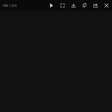
189 / 210
Фотогалерея
Фото йога-туров
Индия
Февраль 2017,
Февраль 2017, Йога-тур
"Практика в местах
Будды"
Ведущие: Александр и Юлия Дувалины
Присоединиться к туру
Йога-тур в Индию «Практика в
местах Будды»