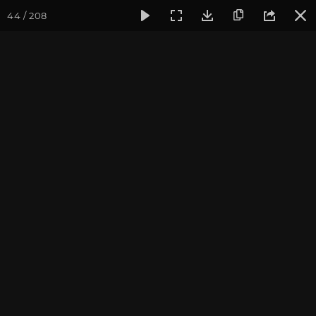
44 / 208
Фотогалерея
Фото йога-туров
Бутан
Путешествие в 
Путешествие в Бутан и
Непал 2017. Обзор тура
Ведущие йога-тура: Андрей Верба.
Фотограф: Валентина Ульянкина.
Присоединиться к туру
Тур в Бутан с Андреем Верба