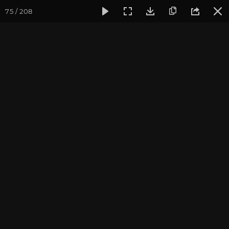
75 / 208
Фотогалерея
Фото йога-туров
Бутан
Путешествие в 
Путешествие в Бутан и
Непал 2017. Обзор тура
Ведущие йога-тура: Андрей Верба.
Фотограф: Валентина Ульянкина.
Присоединиться к туру
Тур в Бутан с Андреем Верба