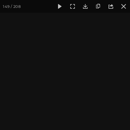
149 / 208
Фотогалерея
Фото йога-туров
Бутан
Путешествие в 
Путешествие в Бутан и
Непал 2017. Обзор тура
Ведущие йога-тура: Андрей Верба.
Фотограф: Валентина Ульянкина.
Присоединиться к туру
Тур в Бутан с Андреем Верба