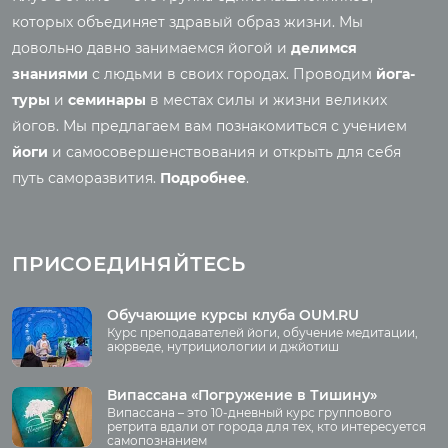
Фото йога-туров
Энциклопедия йоги
которых объединяет здравый образ жизни. Мы
Аудио отзывы о турах
Саморазвитие
довольно давно занимаемся йогой и
делимся
Реинкарнация
знаниями
с людьми в своих городах. Проводим
йога-
Основы йоги
Семинары
туры
и
семинары
в местах силы и жизни великих
Медитация
йогов. Мы предлагаем вам познакомиться с учением
Семинары клуба OUM.RU
Шаткармы
йоги
и самосовершенствования и открыть для себя
Рассказы о семинарах
Пранаяма
путь саморазвития.
Подробнее
.
Фото семинаров
Мантры
Випассана
Асаны
Фото випассаны
ПРИСОЕДИНЯЙТЕСЬ
Аудио отзывы о
випассане
Медиа
Обучающие курсы клуба OUM.RU
Курс преподавателей йоги, обучение медитации,
Фото
аюрведе, нутрициологии и джйотиш
О нас
Видео
Аудио
Випассана «Погружение в Тишину»
Преподаватели
Випассана – это 10-дневный курс группового
Регионы
ретрита вдали от города для тех, кто интересуется
самопознанием