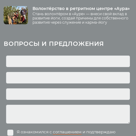
Ваша помощь
Принять участие
Волонтёрство в ретритном центре «Аура»
Стань волонтёром в «Ауре» — внеси свой вклад в
Волонтёрство
развитие йоги, создай причины для собственного
развития через служение и карма-йогу
Курсы
Литература
ВОПРОСЫ И ПРЕДЛОЖЕНИЯ
Курс аюрведы
Новые статьи
Курс нутрициологии
Здоровое питание.
Рецепты
Курсы медитации
Альтернативная история
Курсы преподавателей
йоги
Здоровый образ жизни
Отзывы о курсах
Родителям о детях
преподавателей йоги
Анатомия человека
Аудио отзывы о курсах
Христианство
Курсы преподавателей
Буддизм
йоги для беременных
Разное
Притчи
Занятия
Я ознакомился с
соглашением
и подтверждаю