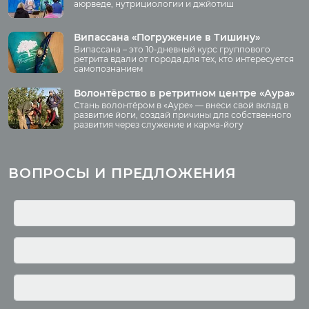
аюрведе, нутрициологии и джйотиш
О нас
Видео
Аудио
Випассана «Погружение в Тишину»
Преподаватели
Випассана – это 10-дневный курс группового
Регионы
ретрита вдали от города для тех, кто интересуется
самопознанием
Ваша помощь
Принять участие
Волонтёрство в ретритном центре «Аура»
Стань волонтёром в «Ауре» — внеси свой вклад в
Волонтёрство
развитие йоги, создай причины для собственного
развития через служение и карма-йогу
Курсы
Литература
ВОПРОСЫ И ПРЕДЛОЖЕНИЯ
Курс аюрведы
Новые статьи
Курс нутрициологии
Здоровое питание.
Рецепты
Курсы медитации
Альтернативная история
Курсы преподавателей
йоги
Здоровый образ жизни
Отзывы о курсах
Родителям о детях
преподавателей йоги
Анатомия человека
Аудио отзывы о курсах
Христианство