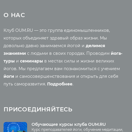
Туры
Всё о йоге
Йога-туры с клубом
Новые статьи
О НАС
OUM.RU
Ведическая культура
Рассказы о турах
Правильное питание
Клуб OUM.RU — это группа единомышленников,
Фото йога-туров
Энциклопедия йоги
которых объединяет здравый образ жизни. Мы
Аудио отзывы о турах
Саморазвитие
довольно давно занимаемся йогой и
делимся
Реинкарнация
знаниями
с людьми в своих городах. Проводим
йога-
Основы йоги
Семинары
туры
и
семинары
в местах силы и жизни великих
Медитация
йогов. Мы предлагаем вам познакомиться с учением
Семинары клуба OUM.RU
Шаткармы
йоги
и самосовершенствования и открыть для себя
Рассказы о семинарах
Пранаяма
путь саморазвития.
Подробнее
.
Фото семинаров
Мантры
Випассана
Асаны
Фото випассаны
ПРИСОЕДИНЯЙТЕСЬ
Аудио отзывы о
випассане
Медиа
Обучающие курсы клуба OUM.RU
Курс преподавателей йоги, обучение медитации,
Фото