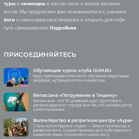
Основы йоги
Семинары
туры
и
семинары
в местах силы и жизни великих
Медитация
йогов. Мы предлагаем вам познакомиться с учением
Семинары клуба OUM.RU
Шаткармы
йоги
и самосовершенствования и открыть для себя
Рассказы о семинарах
Пранаяма
путь саморазвития.
Подробнее
.
Фото семинаров
Мантры
Випассана
Асаны
Фото випассаны
ПРИСОЕДИНЯЙТЕСЬ
Аудио отзывы о
випассане
Медиа
Обучающие курсы клуба OUM.RU
Курс преподавателей йоги, обучение медитации,
Фото
аюрведе, нутрициологии и джйотиш
О нас
Видео
Аудио
Випассана «Погружение в Тишину»
Преподаватели
Випассана – это 10-дневный курс группового
Регионы
ретрита вдали от города для тех, кто интересуется
самопознанием
Ваша помощь
Принять участие
Волонтёрство в ретритном центре «Аура»
Стань волонтёром в «Ауре» — внеси свой вклад в
Волонтёрство
развитие йоги, создай причины для собственного
развития через служение и карма-йогу