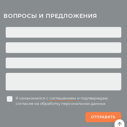
Курсы
Литература
ВОПРОСЫ И ПРЕДЛОЖЕНИЯ
Курс аюрведы
Новые статьи
Курс нутрициологии
Здоровое питание.
Рецепты
Курсы медитации
Альтернативная история
Курсы преподавателей
йоги
Здоровый образ жизни
Отзывы о курсах
Родителям о детях
преподавателей йоги
Анатомия человека
Аудио отзывы о курсах
Христианство
Курсы преподавателей
Буддизм
йоги для беременных
Разное
Притчи
Занятия
Я ознакомился с
соглашением
и подтверждаю
согласие на обработку персональных данных
Пранаяма и медитация
Электронные
для начинающих
книги
ОТПРАВИТЬ
Йога для женского
здоровья