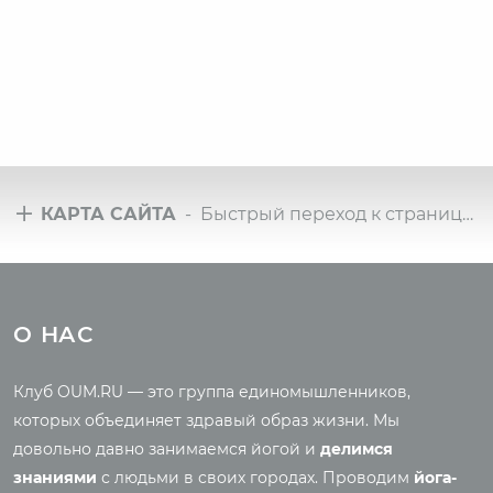
КАРТА САЙТА
- Быстрый переход к страницам сайта
Туры
Всё о йоге
Йога-туры с клубом
Новые статьи
О НАС
OUM.RU
Ведическая культура
Рассказы о турах
Правильное питание
Клуб OUM.RU — это группа единомышленников,
Фото йога-туров
Энциклопедия йоги
которых объединяет здравый образ жизни. Мы
Аудио отзывы о турах
Саморазвитие
довольно давно занимаемся йогой и
делимся
Реинкарнация
знаниями
с людьми в своих городах. Проводим
йога-