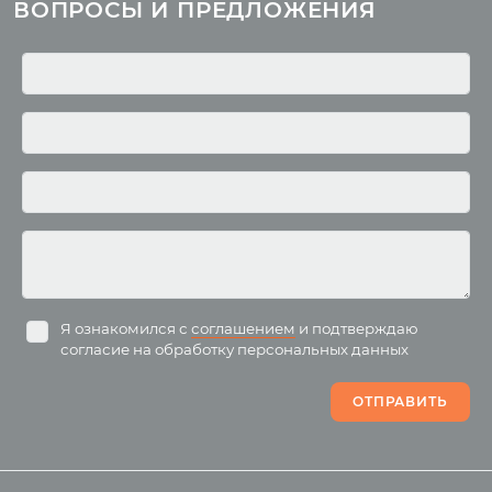
ВОПРОСЫ И ПРЕДЛОЖЕНИЯ
Курс аюрведы
Новые статьи
Курс нутрициологии
Здоровое питание.
Рецепты
Курсы медитации
Альтернативная история
Курсы преподавателей
йоги
Здоровый образ жизни
Отзывы о курсах
Родителям о детях
преподавателей йоги
Анатомия человека
Аудио отзывы о курсах
Христианство
Курсы преподавателей
Буддизм
йоги для беременных
Разное
Притчи
Занятия
Я ознакомился с
соглашением
и подтверждаю
согласие на обработку персональных данных
Пранаяма и медитация
Электронные
для начинающих
книги
ОТПРАВИТЬ
Йога для женского
здоровья
Йога для начинающих
Цитаты
Йога по утрам