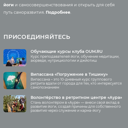
Семинары клуба OUM.RU
Шаткармы
йоги
и самосовершенствования и открыть для себя
Рассказы о семинарах
Пранаяма
путь саморазвития.
Подробнее
.
Фото семинаров
Мантры
Випассана
Асаны
Фото випассаны
ПРИСОЕДИНЯЙТЕСЬ
Аудио отзывы о
випассане
Медиа
Обучающие курсы клуба OUM.RU
Курс преподавателей йоги, обучение медитации,
Фото
аюрведе, нутрициологии и джйотиш
О нас
Видео
Аудио
Випассана «Погружение в Тишину»
Преподаватели
Випассана – это 10-дневный курс группового
Регионы
ретрита вдали от города для тех, кто интересуется
самопознанием
Ваша помощь
Принять участие
Волонтёрство в ретритном центре «Аура»
Стань волонтёром в «Ауре» — внеси свой вклад в
Волонтёрство
развитие йоги, создай причины для собственного
развития через служение и карма-йогу
Курсы
Литература