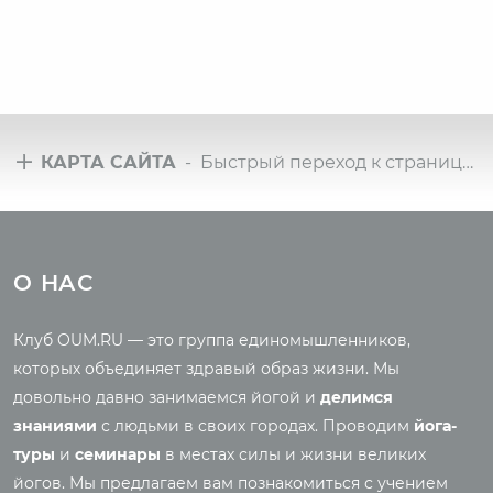
КАРТА САЙТА
- Быстрый переход к страницам сайта
Туры
Всё о йоге
Йога-туры с клубом
Новые статьи
О НАС
OUM.RU
Ведическая культура
Рассказы о турах
Правильное питание
Клуб OUM.RU — это группа единомышленников,
Фото йога-туров
Энциклопедия йоги
которых объединяет здравый образ жизни. Мы
Аудио отзывы о турах
Саморазвитие
довольно давно занимаемся йогой и
делимся
Реинкарнация
знаниями
с людьми в своих городах. Проводим
йога-
Основы йоги
Семинары
туры
и
семинары
в местах силы и жизни великих
Медитация
йогов. Мы предлагаем вам познакомиться с учением