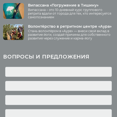
Аудио
Випассана «Погружение в Тишину»
Преподаватели
Випассана – это 10-дневный курс группового
Регионы
ретрита вдали от города для тех, кто интересуется
самопознанием
Ваша помощь
Принять участие
Волонтёрство в ретритном центре «Аура»
Стань волонтёром в «Ауре» — внеси свой вклад в
Волонтёрство
развитие йоги, создай причины для собственного
развития через служение и карма-йогу
Курсы
Литература
ВОПРОСЫ И ПРЕДЛОЖЕНИЯ
Курс аюрведы
Новые статьи
Курс нутрициологии
Здоровое питание.
Рецепты
Курсы медитации
Альтернативная история
Курсы преподавателей
йоги
Здоровый образ жизни
Отзывы о курсах
Родителям о детях
преподавателей йоги
Анатомия человека
Аудио отзывы о курсах
Христианство
Курсы преподавателей
Буддизм
йоги для беременных