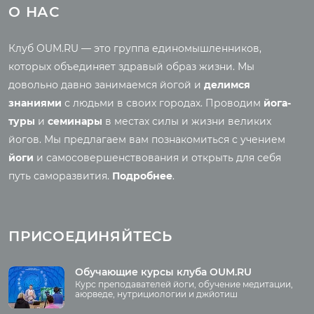
Йога-туры с клубом
Новые статьи
О НАС
OUM.RU
Ведическая культура
Рассказы о турах
Правильное питание
Клуб OUM.RU — это группа единомышленников,
Фото йога-туров
Энциклопедия йоги
которых объединяет здравый образ жизни. Мы
Аудио отзывы о турах
Саморазвитие
довольно давно занимаемся йогой и
делимся
Реинкарнация
знаниями
с людьми в своих городах. Проводим
йога-
Основы йоги
Семинары
туры
и
семинары
в местах силы и жизни великих
Медитация
йогов. Мы предлагаем вам познакомиться с учением
Семинары клуба OUM.RU
Шаткармы
йоги
и самосовершенствования и открыть для себя
Рассказы о семинарах
Пранаяма
путь саморазвития.
Подробнее
.
Фото семинаров
Мантры
Випассана
Асаны
Фото випассаны
ПРИСОЕДИНЯЙТЕСЬ
Аудио отзывы о
випассане
Медиа
Обучающие курсы клуба OUM.RU
Курс преподавателей йоги, обучение медитации,
Фото
аюрведе, нутрициологии и джйотиш
О нас
Видео