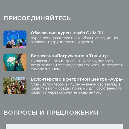
Випассана
Асаны
Фото випассаны
ПРИСОЕДИНЯЙТЕСЬ
Аудио отзывы о
випассане
Медиа
Обучающие курсы клуба OUM.RU
Курс преподавателей йоги, обучение медитации,
Фото
аюрведе, нутрициологии и джйотиш
О нас
Видео
Аудио
Випассана «Погружение в Тишину»
Преподаватели
Випассана – это 10-дневный курс группового
Регионы
ретрита вдали от города для тех, кто интересуется
самопознанием
Ваша помощь
Принять участие
Волонтёрство в ретритном центре «Аура»
Стань волонтёром в «Ауре» — внеси свой вклад в
Волонтёрство
развитие йоги, создай причины для собственного
развития через служение и карма-йогу
Курсы
Литература
ВОПРОСЫ И ПРЕДЛОЖЕНИЯ
Курс аюрведы
Новые статьи
Курс нутрициологии
Здоровое питание.